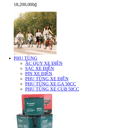
18,200,000₫
PHỤ TÙNG
ẮC QUY XE ĐIỆN
SẠC XE ĐIỆN
PIN XE ĐIỆN
PHỤ TÙNG XE ĐIỆN
PHỤ TÙNG XE GA 50CC
PHỤ TÙNG XE CUB 50CC