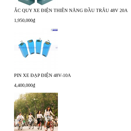
ẮC QUY XE ĐIỆN THIÊN NĂNG ĐẦU TRÂU 48V 20A
1,950,000₫
PIN XE ĐẠP ĐIỆN 48V-10A
4,400,000₫