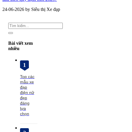
24-06-2026 by Siêu thị Xe đạp
Bài viết xem
nhiều
1
Top các
mẫu xe
đạp
điện nữ
đẹp
đáng
lựa
chọn