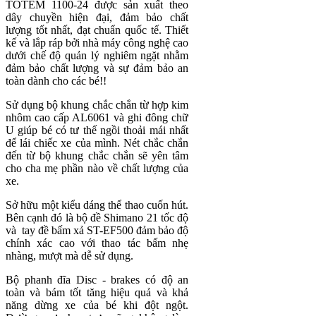
TOTEM 1100-24 được sản xuất theo
dây chuyền hiện đại, đảm bảo chất
lượng tốt nhất, đạt chuẩn quốc tế. Thiết
kế và lắp ráp bởi nhà máy công nghệ cao
dưới chế độ quản lý nghiêm ngặt nhằm
đảm bảo chất lượng và sự đảm bảo an
toàn dành cho các bé!!
Sử dụng bộ khung chắc chắn từ hợp kim
nhôm cao cấp AL6061 và ghi đông chữ
U giúp bé có tư thế ngồi thoải mái nhất
để lái chiếc xe của mình. Nét chắc chắn
đến từ bộ khung chắc chắn sẽ yên tâm
cho cha mẹ phần nào về chất lượng của
xe.
Sở hữu một kiểu dáng thể thao cuốn hút.
Bên cạnh đó là bộ đề Shimano 21 tốc độ
và tay đề bấm xả ST-EF500 đảm bảo độ
chính xác cao với thao tác bấm nhẹ
nhàng, mượt mà dễ sử dụng.
Bộ phanh đĩa Disc - brakes có độ an
toàn và bám tốt tăng hiệu quả và khả
năng dừng xe của bé khi đột ngột.