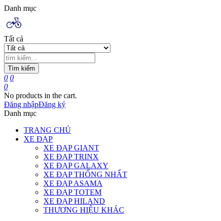
Danh mục
Tất cả
Tìm kiếm
0
0
0
No products in the cart.
Đăng nhập
Đăng ký
Danh mục
TRANG CHỦ
XE ĐẠP
XE ĐẠP GIANT
XE ĐẠP TRINX
XE ĐẠP GALAXY
XE ĐẠP THỐNG NHẤT
XE ĐẠP ASAMA
XE ĐẠP TOTEM
XE ĐẠP HILAND
THƯƠNG HIỆU KHÁC