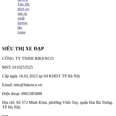
Tây Hồ
dịch vụ
giá rẻ,
chất
lượng,
lấy
ngay
SIÊU THỊ XE ĐẠP
CÔNG TY TNHH BIKENCO
MST: 0110253525
Cấp ngày 16.02.2023 tại Sở KHĐT TP Hà Nội
Email: info@bikenco.vn
Điện thoại: 0965385888
Địa chỉ: Số 372 Minh Khai, phường Vĩnh Tuy, quận Hai Bà Trưng,
TP Hà Nội.