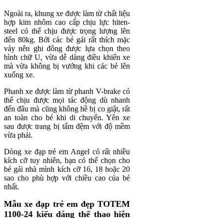
Ngoài ra, khung xe được làm từ chất liệu
hợp kim nhôm cao cấp chịu lực hiten-
steel có thể chịu được trọng lượng lên
đến 80kg. Bởi các bé gái rất thích mặc
váy nên ghi đông được lựa chọn theo
hình chữ U, vừa dễ dàng điều khiển xe
mà vừa không bị vướng khi các bé lên
xuống xe.
Phanh xe được làm từ phanh V-brake có
thể chịu được mọi tác động dù nhanh
đến đâu mà cũng không hề bị co giật, rất
an toàn cho bé khi di chuyển. Yên xe
sau được trang bị tấm đệm với độ mềm
vừa phải.
Dòng xe đạp trẻ em Angel có rất nhiều
kích cỡ tuy nhiên, bạn có thể chọn cho
bé gái nhà mình kích cỡ 16, 18 hoặc 20
sao cho phù hợp với chiều cao của bé
nhất.
Mẫu xe đạp trẻ em đẹp TOTEM
1100-24 kiểu dáng thể thao hiện