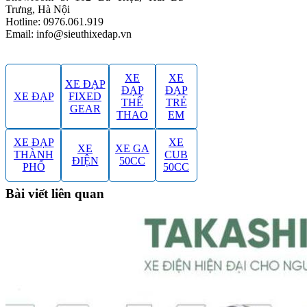
Trưng, Hà Nội
Hotline: 0976.061.919
Email: info@sieuthixedap.vn
XE
XE
XE ĐẠP
ĐẠP
ĐẠP
XE ĐẠP
FIXED
THỂ
TRẺ
GEAR
THAO
EM
XE ĐẠP
XE
XE
XE GA
THÀNH
CUB
ĐIỆN
50CC
PHỐ
50CC
Bài viết liên quan