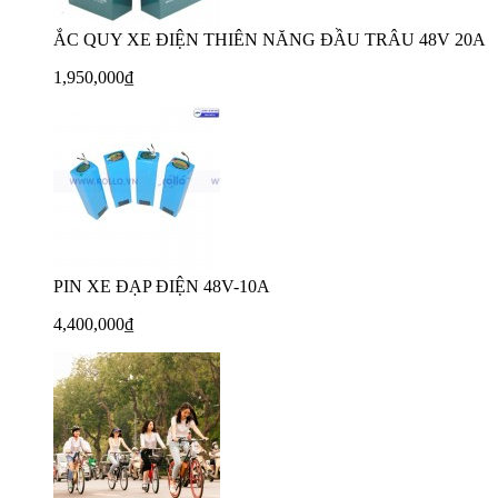
ẮC QUY XE ĐIỆN THIÊN NĂNG ĐẦU TRÂU 48V 20A
1,950,000₫
PIN XE ĐẠP ĐIỆN 48V-10A
4,400,000₫