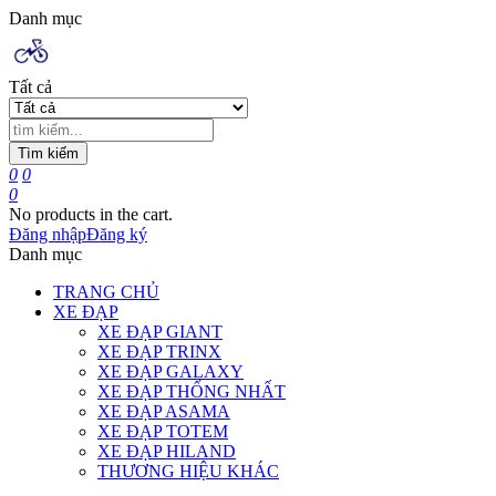
Danh mục
Tất cả
Tìm kiếm
0
0
0
No products in the cart.
Đăng nhập
Đăng ký
Danh mục
TRANG CHỦ
XE ĐẠP
XE ĐẠP GIANT
XE ĐẠP TRINX
XE ĐẠP GALAXY
XE ĐẠP THỐNG NHẤT
XE ĐẠP ASAMA
XE ĐẠP TOTEM
XE ĐẠP HILAND
THƯƠNG HIỆU KHÁC