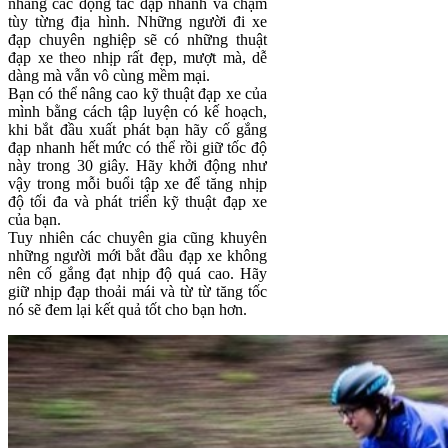
nhàng các động tác đạp nhanh và chậm
tùy từng địa hình. Những người đi xe
đạp chuyên nghiệp sẽ có những thuật
đạp xe theo nhịp rất đẹp, mượt mà, dễ
dàng mà vẫn vô cùng mềm mại.
Bạn có thể nâng cao kỹ thuật đạp xe của
mình bằng cách tập luyện có kế hoạch,
khi bắt đầu xuất phát bạn hãy cố gắng
đạp nhanh hết mức có thể rồi giữ tốc độ
này trong 30 giây. Hãy khởi động như
vậy trong mỗi buổi tập xe để tăng nhịp
độ tối đa và phát triển kỹ thuật đạp xe
của bạn.
Tuy nhiên các chuyên gia cũng khuyên
những người mới bắt đầu đạp xe không
nên cố gắng đạt nhịp độ quá cao. Hãy
giữ nhịp đạp thoải mái và từ từ tăng tốc
nó sẽ đem lại kết quả tốt cho bạn hơn.