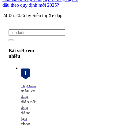
đâu theo quy định mới 2025?
24-06-2026 by Siêu thị Xe đạp
Bài viết xem
nhiều
1
Top các
mẫu xe
đạp
điện nữ
đẹp
đáng
lựa
chọn