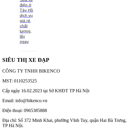
điện ở
Tây Hồ
dịch vụ
giá rẻ,
chất
lượng,
lấy
ngay
SIÊU THỊ XE ĐẠP
CÔNG TY TNHH BIKENCO
MST: 0110253525
Cấp ngày 16.02.2023 tại Sở KHĐT TP Hà Nội
Email: info@bikenco.vn
Điện thoại: 0965385888
Địa chỉ: Số 372 Minh Khai, phường Vĩnh Tuy, quận Hai Bà Trưng,
TP Hà Nội.