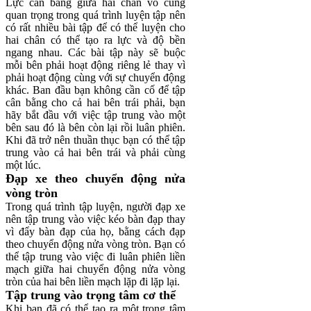
Lực cân bằng giữa hai chân vô cùng
quan trọng trong quá trình luyện tập nên
có rất nhiều bài tập để có thể luyện cho
hai chân có thể tạo ra lực và độ bền
ngang nhau. Các bài tập này sẽ buộc
mỗi bên phải hoạt động riêng lẻ thay vì
phải hoạt động cùng với sự chuyển động
khác. Ban đầu bạn không cần cố để tập
cân bằng cho cả hai bên trái phải, bạn
hãy bắt đầu với việc tập trung vào một
bên sau đó là bên còn lại rồi luân phiên.
Khi đã trở nên thuần thục bạn có thể tập
trung vào cả hai bên trái và phải cùng
một lúc.
Đạp xe theo chuyển động nửa
vòng tròn
Trong quá trình tập luyện, người đạp xe
nên tập trung vào việc kéo bàn đạp thay
vì đẩy bàn đạp của họ, bằng cách đạp
theo chuyển động nửa vòng tròn. Bạn có
thể tập trung vào việc đi luân phiên liền
mạch giữa hai chuyển động nửa vòng
tròn của hai bên liền mạch lặp đi lặp lại.
Tập trung vào trọng tâm cơ thể
Khi bạn đã có thể tạo ra một trọng tâm