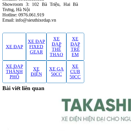
Showroom 3: 102 Bà Triệu, Hai Bà
Trưng, Hà Nội
Hotline: 0976.061.919
Email: info@sieuthixedap.vn
XE
XE
XE ĐẠP
ĐẠP
ĐẠP
XE ĐẠP
FIXED
THỂ
TRẺ
GEAR
THAO
EM
XE ĐẠP
XE
XE
XE GA
THÀNH
CUB
ĐIỆN
50CC
PHỐ
50CC
Bài viết liên quan