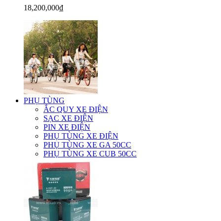
18,200,000₫
PHỤ TÙNG
ẮC QUY XE ĐIỆN
SẠC XE ĐIỆN
PIN XE ĐIỆN
PHỤ TÙNG XE ĐIỆN
PHỤ TÙNG XE GA 50CC
PHỤ TÙNG XE CUB 50CC