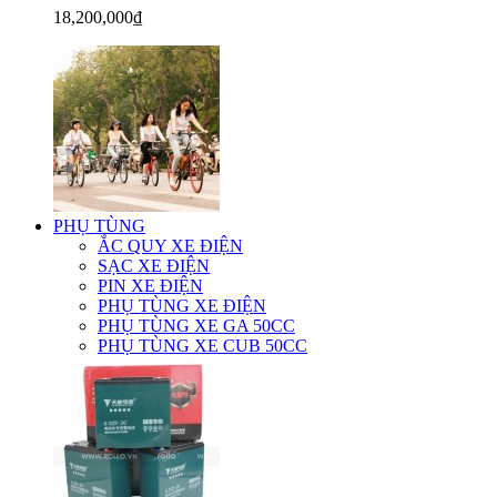
18,200,000₫
PHỤ TÙNG
ẮC QUY XE ĐIỆN
SẠC XE ĐIỆN
PIN XE ĐIỆN
PHỤ TÙNG XE ĐIỆN
PHỤ TÙNG XE GA 50CC
PHỤ TÙNG XE CUB 50CC