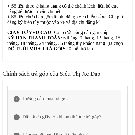
+ Số tiền thực tế hàng tháng có thể chênh lệch, liên hệ cửa
hàng để được tư vấn chi tiết
+ Số tiền chưa bao gồm lệ phí đăng ký ra biển số xe. Chi phí
đăng ký biển tùy thuộc vào xe và địa chỉ đăng kí
GIẤY TỜ YÊU CẦU:
Căn cước công dân gắn chíp
KỲ HẠN THANH TOÁN
: 6 tháng, 9 tháng, 12 tháng, 15
tháng, 18 tháng, 24 tháng, 36 tháng tùy khách hàng lựa chọn
ĐỘ TUỔI MUA TRẢ GÓP
: 20 tuổi trở lên
Chính sách trả góp của Siêu Thị Xe Đạp
Hướng dẫn mua trả góp
1
Điều kiện giấy tờ khi làm thủ tục trả góp?
2
Làm sao để vay lãi suất thấp nhất?