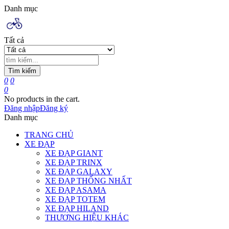
Danh mục
Tất cả
Tìm kiếm
0
0
0
No products in the cart.
Đăng nhập
Đăng ký
Danh mục
TRANG CHỦ
XE ĐẠP
XE ĐẠP GIANT
XE ĐẠP TRINX
XE ĐẠP GALAXY
XE ĐẠP THỐNG NHẤT
XE ĐẠP ASAMA
XE ĐẠP TOTEM
XE ĐẠP HILAND
THƯƠNG HIỆU KHÁC