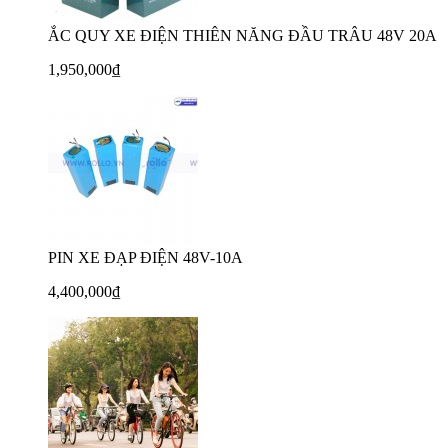
ẮC QUY XE ĐIỆN THIÊN NĂNG ĐẦU TRÂU 48V 20A
1,950,000₫
PIN XE ĐẠP ĐIỆN 48V-10A
4,400,000₫