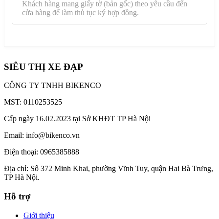
Khách hàng mang giấy tờ (bản gốc) theo yêu cầu đến
cửa hàng để làm thủ tục ký hợp đồng.
BƯỚC 4: Nhận sản phẩm
Ký hợp đồng tín dụng và nhận sản phẩm tại cửa hàng.
SIÊU THỊ XE ĐẠP
CÔNG TY TNHH BIKENCO
MST: 0110253525
Cấp ngày 16.02.2023 tại Sở KHĐT TP Hà Nội
Email: info@bikenco.vn
Điện thoại: 0965385888
Địa chỉ: Số 372 Minh Khai, phường Vĩnh Tuy, quận Hai Bà Trưng,
TP Hà Nội.
Hỗ trợ
Giới thiệu