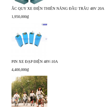
ẮC QUY XE ĐIỆN THIÊN NĂNG ĐẦU TRÂU 48V 20A
1,950,000₫
PIN XE ĐẠP ĐIỆN 48V-10A
4,400,000₫