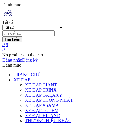
Danh mục
Tất cả
Tìm kiếm
0
0
0
No products in the cart.
Đăng nhập
Đăng ký
Danh mục
TRANG CHỦ
XE ĐẠP
XE ĐẠP GIANT
XE ĐẠP TRINX
XE ĐẠP GALAXY
XE ĐẠP THỐNG NHẤT
XE ĐẠP ASAMA
XE ĐẠP TOTEM
XE ĐẠP HILAND
THƯƠNG HIỆU KHÁC