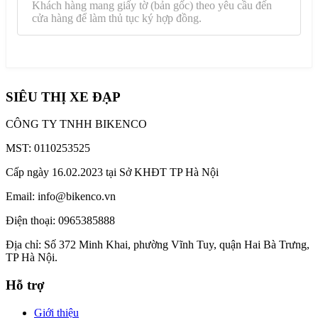
Khách hàng mang giấy tờ (bản gốc) theo yêu cầu đến
cửa hàng để làm thủ tục ký hợp đồng.
BƯỚC 4: Nhận sản phẩm
Ký hợp đồng tín dụng và nhận sản phẩm tại cửa hàng.
SIÊU THỊ XE ĐẠP
CÔNG TY TNHH BIKENCO
MST: 0110253525
Cấp ngày 16.02.2023 tại Sở KHĐT TP Hà Nội
Email: info@bikenco.vn
Điện thoại: 0965385888
Địa chỉ: Số 372 Minh Khai, phường Vĩnh Tuy, quận Hai Bà Trưng,
TP Hà Nội.
Hỗ trợ
Giới thiệu