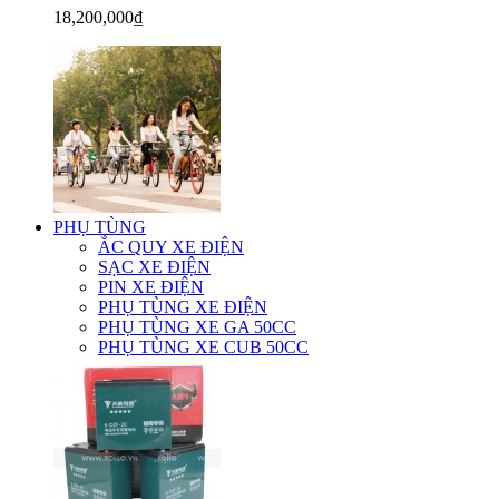
18,200,000₫
PHỤ TÙNG
ẮC QUY XE ĐIỆN
SẠC XE ĐIỆN
PIN XE ĐIỆN
PHỤ TÙNG XE ĐIỆN
PHỤ TÙNG XE GA 50CC
PHỤ TÙNG XE CUB 50CC