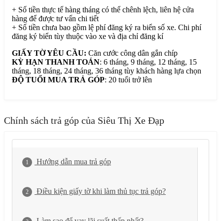
+ Số tiền thực tế hàng tháng có thể chênh lệch, liên hệ cửa
hàng để được tư vấn chi tiết
+ Số tiền chưa bao gồm lệ phí đăng ký ra biển số xe. Chi phí
đăng ký biển tùy thuộc vào xe và địa chỉ đăng kí
GIẤY TỜ YÊU CẦU:
Căn cước công dân gắn chíp
KỲ HẠN THANH TOÁN
: 6 tháng, 9 tháng, 12 tháng, 15
tháng, 18 tháng, 24 tháng, 36 tháng tùy khách hàng lựa chọn
ĐỘ TUỔI MUA TRẢ GÓP
: 20 tuổi trở lên
Chính sách trả góp của Siêu Thị Xe Đạp
Hướng dẫn mua trả góp
1
Điều kiện giấy tờ khi làm thủ tục trả góp?
2
Làm sao để vay lãi suất thấp nhất?