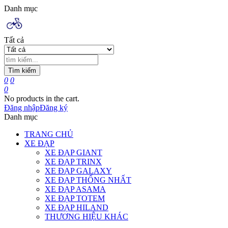
Danh mục
Tất cả
Tìm kiếm
0
0
0
No products in the cart.
Đăng nhập
Đăng ký
Danh mục
TRANG CHỦ
XE ĐẠP
XE ĐẠP GIANT
XE ĐẠP TRINX
XE ĐẠP GALAXY
XE ĐẠP THỐNG NHẤT
XE ĐẠP ASAMA
XE ĐẠP TOTEM
XE ĐẠP HILAND
THƯƠNG HIỆU KHÁC