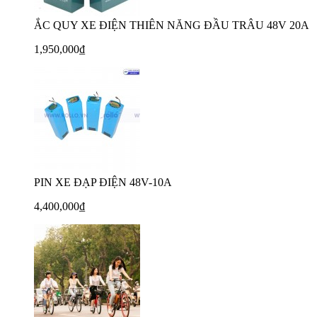
ẮC QUY XE ĐIỆN THIÊN NĂNG ĐẦU TRÂU 48V 20A
1,950,000₫
PIN XE ĐẠP ĐIỆN 48V-10A
4,400,000₫