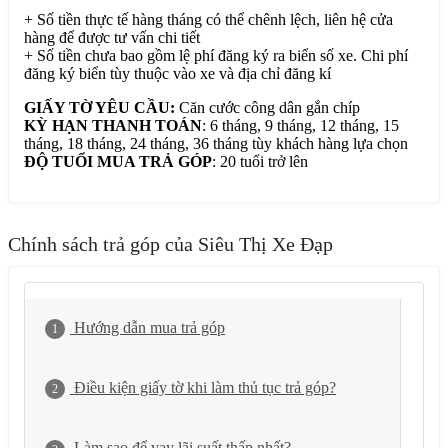
+ Số tiền thực tế hàng tháng có thể chênh lệch, liên hệ cửa
hàng để được tư vấn chi tiết
+ Số tiền chưa bao gồm lệ phí đăng ký ra biển số xe. Chi phí
đăng ký biển tùy thuộc vào xe và địa chỉ đăng kí
GIẤY TỜ YÊU CẦU:
Căn cước công dân gắn chíp
KỲ HẠN THANH TOÁN
: 6 tháng, 9 tháng, 12 tháng, 15
tháng, 18 tháng, 24 tháng, 36 tháng tùy khách hàng lựa chọn
ĐỘ TUỔI MUA TRẢ GÓP
: 20 tuổi trở lên
Chính sách trả góp của Siêu Thị Xe Đạp
Hướng dẫn mua trả góp
1
Điều kiện giấy tờ khi làm thủ tục trả góp?
2
Làm sao để vay lãi suất thấp nhất?