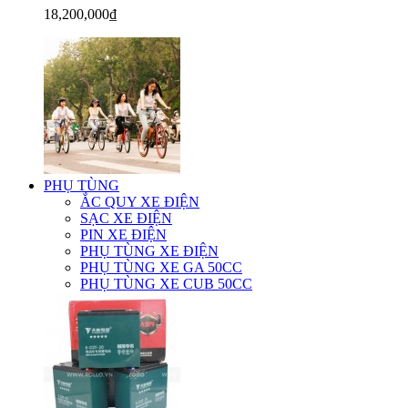
18,200,000₫
PHỤ TÙNG
ẮC QUY XE ĐIỆN
SẠC XE ĐIỆN
PIN XE ĐIỆN
PHỤ TÙNG XE ĐIỆN
PHỤ TÙNG XE GA 50CC
PHỤ TÙNG XE CUB 50CC