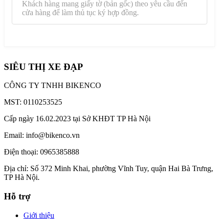
Khách hàng mang giấy tờ (bản gốc) theo yêu cầu đến
cửa hàng để làm thủ tục ký hợp đồng.
BƯỚC 4: Nhận sản phẩm
Ký hợp đồng tín dụng và nhận sản phẩm tại cửa hàng.
SIÊU THỊ XE ĐẠP
CÔNG TY TNHH BIKENCO
MST: 0110253525
Cấp ngày 16.02.2023 tại Sở KHĐT TP Hà Nội
Email: info@bikenco.vn
Điện thoại: 0965385888
Địa chỉ: Số 372 Minh Khai, phường Vĩnh Tuy, quận Hai Bà Trưng,
TP Hà Nội.
Hỗ trợ
Giới thiệu