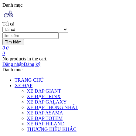
Danh mục
Tất cả
Tìm kiếm
0
0
0
No products in the cart.
Đăng nhập
Đăng ký
Danh mục
TRANG CHỦ
XE ĐẠP
XE ĐẠP GIANT
XE ĐẠP TRINX
XE ĐẠP GALAXY
XE ĐẠP THỐNG NHẤT
XE ĐẠP ASAMA
XE ĐẠP TOTEM
XE ĐẠP HILAND
THƯƠNG HIỆU KHÁC