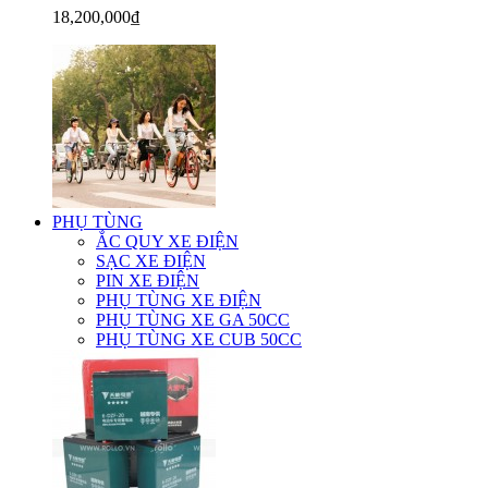
18,200,000₫
PHỤ TÙNG
ẮC QUY XE ĐIỆN
SẠC XE ĐIỆN
PIN XE ĐIỆN
PHỤ TÙNG XE ĐIỆN
PHỤ TÙNG XE GA 50CC
PHỤ TÙNG XE CUB 50CC